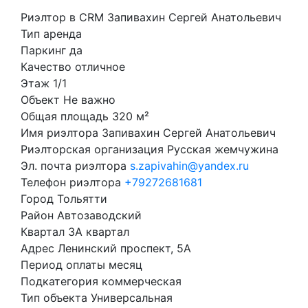
Риэлтор в CRM
Запивахин Сергей Анатольевич
Тип
аренда
Паркинг
да
Качество
отличное
Этаж
1/1
Объект
Не важно
Общая площадь
320 м²
Имя риэлтора
Запивахин Сергей Анатольевич
Риэлторская организация
Русская жемчужина
Эл. почта риэлтора
s.zapivahin@yandex.ru
Телефон риэлтора
+79272681681
Город
Тольятти
Район
Автозаводский
Квартал
3А квартал
Адрес
Ленинский проспект, 5А
Период оплаты
месяц
Подкатегория
коммерческая
Тип объекта
Универсальная