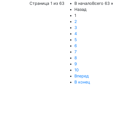
Страница 1 из 63
В начало
Всего 63 
Назад
1
2
3
4
5
6
7
8
9
10
Вперед
В конец