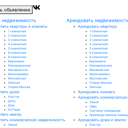
ь объявление
ь недвижимость
Арендовать недвижимост
упить квартиры и комнаты
Арендовать квартиру
1 комнатная
1 комнатная
2 комнатная
2 комнатная
3 комнатная
3 комнатная
4 комнатная
4 комнатная
5 комнатная
5 комнатная
6 комнатная
6 комнатная
8 комнатная
8 комнатная
Брежневка
Брежневка
Изолированная
Изолированная
Макаровская
Макаровская
Малосемейка
Малосемейка
Московская
Московская
Элитная
Старая Москва
Старая Москва
Элитная
упить дома
Арендовать комнату
Участок
Арендовать коммерческую
Дача
Земля
Дом
Офис
Коттедж
Торговое помещение
упить землю
Производственное помещ
упить коммерческую недвижимость
Арендовать дома и землю
Земля
Участок