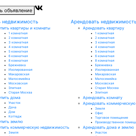
ь объявление
ь недвижимость
Арендовать недвижимост
упить квартиры и комнаты
Арендовать квартиру
1 комнатная
1 комнатная
2 комнатная
2 комнатная
3 комнатная
3 комнатная
4 комнатная
4 комнатная
5 комнатная
5 комнатная
6 комнатная
6 комнатная
8 комнатная
8 комнатная
Брежневка
Брежневка
Изолированная
Изолированная
Макаровская
Макаровская
Малосемейка
Малосемейка
Московская
Московская
Элитная
Старая Москва
Старая Москва
Элитная
упить дома
Арендовать комнату
Участок
Арендовать коммерческую
Дача
Земля
Дом
Офис
Коттедж
Торговое помещение
упить землю
Производственное помещ
упить коммерческую недвижимость
Арендовать дома и землю
Земля
Участок