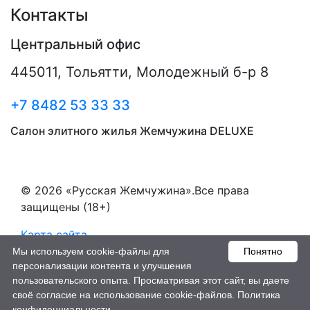
Контакты
Центральный офис
445011
,
Тольятти
,
Молодежный б-р 8
+7 8482 53 33 33
Салон элитного жилья Жемчужина DELUXE
© 2026 «Русская Жемчужина».Все права
защищены (18+)
Карта сайта
Мы используем cookie-файлы для
Понятно
Пользовательское соглашение
персонализации контента и улучшения
пользовательского опыта. Просматривая этот сайт, вы даете
Создание сайтов - РостСайт
своё согласие на использование cookie-файлов.
Политика
конфиденциальности.