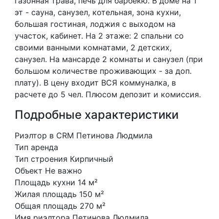
газонная трава, печь для барбекю. В доме на 1
эт - сауна, санузел, котельная, зона кухни,
большая гостиная, лоджия с выходом на
участок, кабинет. На 2 этаже: 2 спальни со
своими ванными комнатами, 2 детских,
санузел. На мансарде 2 комнаты и санузел (при
большом количестве проживающих - за доп.
плату). В цену входит ВСЯ коммуналка, в
расчете до 5 чел. Плюсом депозит и комиссия.
Подробные характеристики
Риэлтор в CRM
Петинова Людмила
Тип
аренда
Тип строения
Кирпичный
Объект
Не важно
Площадь кухни
14 м²
Жилая площадь
150 м²
Общая площадь
270 м²
Имя риэлтора
Петинова Людмила