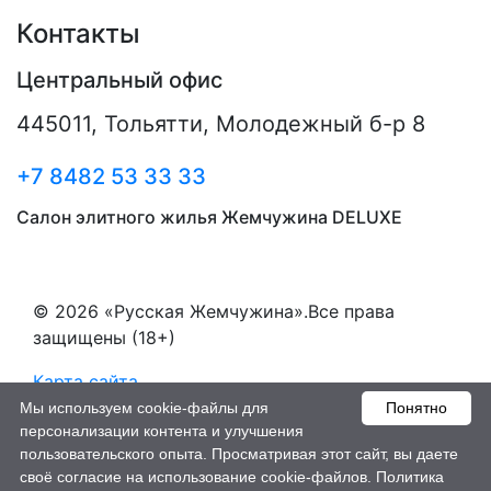
Контакты
Центральный офис
445011
,
Тольятти
,
Молодежный б-р 8
+7 8482 53 33 33
Салон элитного жилья Жемчужина DELUXE
© 2026 «Русская Жемчужина».Все права
защищены (18+)
Карта сайта
Мы используем cookie-файлы для
Понятно
Пользовательское соглашение
персонализации контента и улучшения
пользовательского опыта. Просматривая этот сайт, вы даете
Создание сайтов - РостСайт
своё согласие на использование cookie-файлов.
Политика