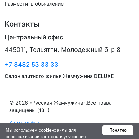
Разместить объявление
Контакты
Центральный офис
445011
,
Тольятти
,
Молодежный б-р 8
+7 8482 53 33 33
Салон элитного жилья Жемчужина DELUXE
© 2026 «Русская Жемчужина».Все права
защищены (18+)
Карта сайта
Мы используем cookie-файлы для
Понятно
Пользовательское соглашение
персонализации контента и улучшения