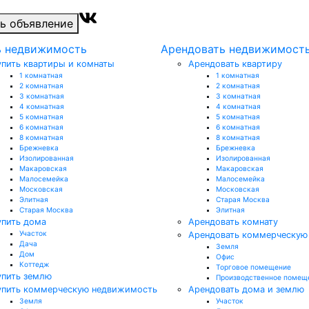
ь объявление
ь недвижимость
Арендовать недвижимост
упить квартиры и комнаты
Арендовать квартиру
1 комнатная
1 комнатная
2 комнатная
2 комнатная
3 комнатная
3 комнатная
4 комнатная
4 комнатная
5 комнатная
5 комнатная
6 комнатная
6 комнатная
8 комнатная
8 комнатная
Брежневка
Брежневка
Изолированная
Изолированная
Макаровская
Макаровская
Малосемейка
Малосемейка
Московская
Московская
Элитная
Старая Москва
Старая Москва
Элитная
упить дома
Арендовать комнату
Участок
Арендовать коммерческую
Дача
Земля
Дом
Офис
Коттедж
Торговое помещение
упить землю
Производственное помещ
упить коммерческую недвижимость
Арендовать дома и землю
Земля
Участок