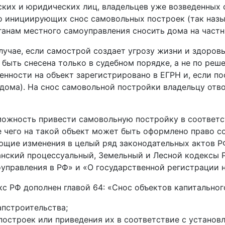
ских и юридических лиц, владельцев уже возведенных 
то инициирующих снос самовольных построек (так наз
рганам местного самоуправления сносить дома на част
случае, если самострой создает угрозу жизни и здоро
быть снесена только в судебном порядке, а не по реш
венности на объект зарегистрировано в ЕГРН и, если 
дома). На снос самовольной постройки владельцу отво
можность привести самовольную постройку в соответс
ле чего на такой объект может быть оформлено право со
щие изменения в целый ряд законодательных актов РФ
нский процессуальный, Земельный и Лесной кодексы 
управления в РФ» и «О государственной регистрации
с РФ дополнен главой 64: «Снос объектов капитальног
апстроительства;
построек или приведения их в соответствие с установ