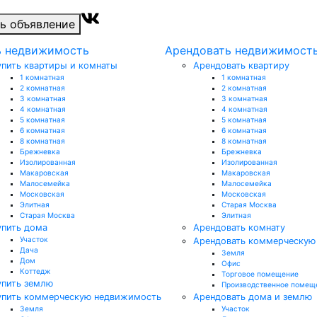
ь объявление
ь недвижимость
Арендовать недвижимост
упить квартиры и комнаты
Арендовать квартиру
1 комнатная
1 комнатная
2 комнатная
2 комнатная
3 комнатная
3 комнатная
4 комнатная
4 комнатная
5 комнатная
5 комнатная
6 комнатная
6 комнатная
8 комнатная
8 комнатная
Брежневка
Брежневка
Изолированная
Изолированная
Макаровская
Макаровская
Малосемейка
Малосемейка
Московская
Московская
Элитная
Старая Москва
Старая Москва
Элитная
упить дома
Арендовать комнату
Участок
Арендовать коммерческую
Дача
Земля
Дом
Офис
Коттедж
Торговое помещение
упить землю
Производственное помещ
упить коммерческую недвижимость
Арендовать дома и землю
Земля
Участок