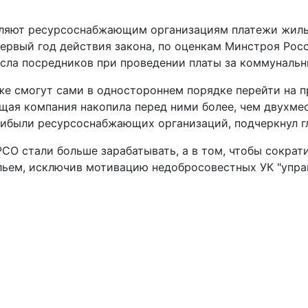
сляют ресурсоснабжающим организациям платежи жиль
 первый год действия закона, по оценкам Минстроя Ро
сла посредников при проведении платы за коммунальны
е смогут сами в одностороннем порядке перейти на 
ющая компания накопила перед ними более, чем двухме
ибыли ресурсоснабжающих организаций, подчеркнул г
РСО стали больше зарабатывать, а в том, чтобы сократ
ьем, исключив мотивацию недобросовестных УК "управл