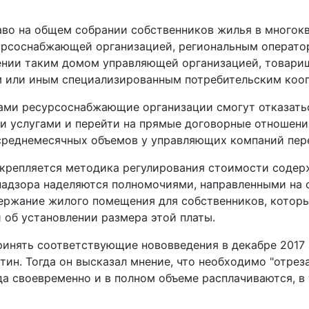
раво на общем собрании собственников жилья в много
урсоснабжающей организацией, региональным операт
нии таким домом управляющей организацией, товари
 или иным специализированным потребительским коо
сами ресурсоснабжающие организации смогут отказать
 услугами и перейти на прямые договорные отношения
 среднемесячных объемов у управляющих компаний пер
закрепляется методика регулирования стоимости соде
надзора наделяются полномочиями, направленными на 
ержание жилого помещения для собственников, которы
об установлении размера этой платы.
инять соответствующие нововведения в декабре 2017 
тин. Тогда он высказал мнение, что необходимо "отре
егда своевременно и в полном объеме расплачиваются,