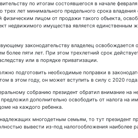
вительству по итогам состоявшегося в начале февраля
о трех лет минимального предельного срока владения
й физическим лицом от продажи такого объекта, осво
объект недвижимого имущества является единственным
ствующему законодательству владелец освобождается 
им более пяти лет. При этом трехлетний срок действуе
наследству или в порядке приватизации.
олжно подготовить необходимые поправки в законодате
ом в этом году, он может вступить в силу с 2020 года
еральному собранию президент обратил внимание на н
н предложил дополнительно освободить от налога на и
доме на каждого ребенка.
инадлежащих многодетным семьям, то тут президент п
олностью вывести из-под налогообложения наиболее р