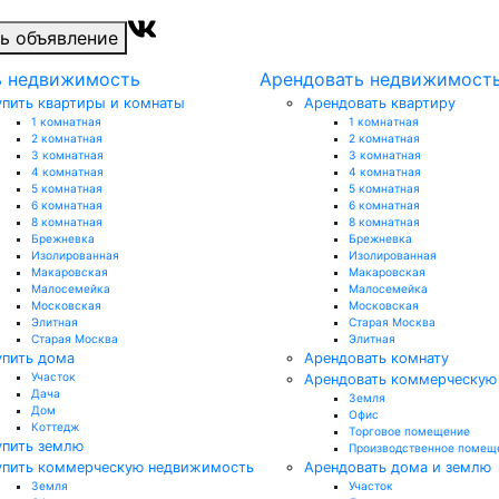
ь объявление
ь недвижимость
Арендовать недвижимост
упить квартиры и комнаты
Арендовать квартиру
1 комнатная
1 комнатная
2 комнатная
2 комнатная
3 комнатная
3 комнатная
4 комнатная
4 комнатная
5 комнатная
5 комнатная
6 комнатная
6 комнатная
8 комнатная
8 комнатная
Брежневка
Брежневка
Изолированная
Изолированная
Макаровская
Макаровская
Малосемейка
Малосемейка
Московская
Московская
Элитная
Старая Москва
Старая Москва
Элитная
упить дома
Арендовать комнату
Участок
Арендовать коммерческую
Дача
Земля
Дом
Офис
Коттедж
Торговое помещение
упить землю
Производственное помещ
упить коммерческую недвижимость
Арендовать дома и землю
Земля
Участок