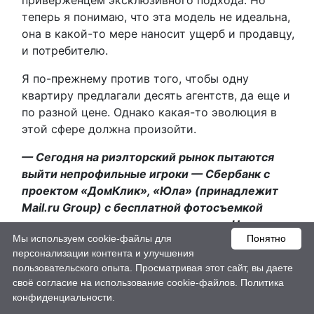
приверженцем эксклюзивного подхода. Но
теперь я понимаю, что эта модель не идеальна,
она в какой-то мере наносит ущерб и продавцу,
и потребителю.
Я по-прежнему против того, чтобы одну
квартиру предлагали десять агентств, да еще и
по разной цене. Однако какая-то эволюция в
этой сфере должна произойти.
— Сегодня на риэлторский рынок пытаются
выйти непрофильные игроки — Сбербанк с
проектом «ДомКлик», «Юла» (принадлежит
Mail.ru Group) с бесплатной фотосъемкой
квартир и сопровождением сделок. Насколько
Мы используем cookie-файлы для
Понятно
это вторжение опасно для традиционных
персонализации контента и улучшения
игроков?
пользовательского опыта. Просматривая этот сайт, вы даете
своё согласие на использование cookie-файлов.
Политика
— Усиление конкуренции — явление
конфиденциальности.
исключительно позитивное. Оно не дает