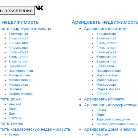
ь объявление
ь недвижимость
Арендовать недвижимост
упить квартиры и комнаты
Арендовать квартиру
1 комнатная
1 комнатная
2 комнатная
2 комнатная
3 комнатная
3 комнатная
4 комнатная
4 комнатная
5 комнатная
5 комнатная
6 комнатная
6 комнатная
8 комнатная
8 комнатная
Брежневка
Брежневка
Изолированная
Изолированная
Макаровская
Макаровская
Малосемейка
Малосемейка
Московская
Московская
Элитная
Старая Москва
Старая Москва
Элитная
упить дома
Арендовать комнату
Участок
Арендовать коммерческую
Дача
Земля
Дом
Офис
Коттедж
Торговое помещение
упить землю
Производственное помещ
упить коммерческую недвижимость
Арендовать дома и землю
Земля
Участок