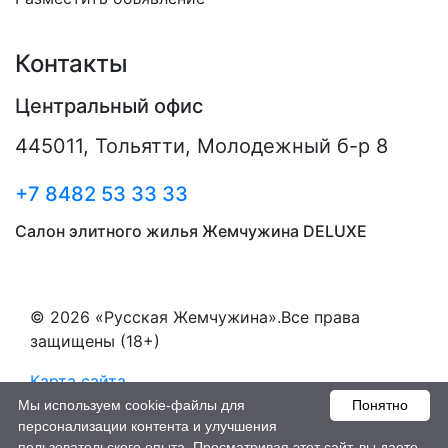
Контакты
Центральный офис
445011
,
Тольятти
,
Молодежный б-р 8
+7 8482 53 33 33
Салон элитного жилья Жемчужина DELUXE
© 2026 «Русская Жемчужина».Все права
защищены (18+)
Карта сайта
Мы используем cookie-файлы для
Понятно
Пользовательское соглашение
персонализации контента и улучшения
пользовательского опыта. Просматривая этот сайт, вы даете