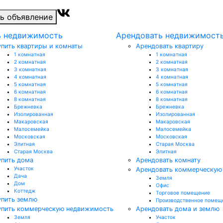
ь объявление
ь недвижимость
Арендовать недвижимост
упить квартиры и комнаты
Арендовать квартиру
1 комнатная
1 комнатная
2 комнатная
2 комнатная
3 комнатная
3 комнатная
4 комнатная
4 комнатная
5 комнатная
5 комнатная
6 комнатная
6 комнатная
8 комнатная
8 комнатная
Брежневка
Брежневка
Изолированная
Изолированная
Макаровская
Макаровская
Малосемейка
Малосемейка
Московская
Московская
Элитная
Старая Москва
Старая Москва
Элитная
упить дома
Арендовать комнату
Участок
Арендовать коммерческую
Дача
Земля
Дом
Офис
Коттедж
Торговое помещение
упить землю
Производственное помещ
упить коммерческую недвижимость
Арендовать дома и землю
Земля
Участок