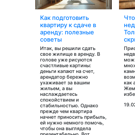
Как подготовить
Что
квартиру к сдаче в
нед
аренду: полезные
Тол
советы
скр
Итак, вы решили сдать
При
свое жилище в аренду. В
недв
голове уже рисуются
мож
счастливые картины:
мно
деньги капают на счет,
камн
арендатор бережно
возм
ухаживает за вашим
как 
жильем, а вы
Жем
наслаждаетесь
избе
спокойствием и
19.0
стабильностью. Однако
прежде чем квартира
начнет приносить прибыль,
ей нужно немного помочь,
чтобы она выглядела
презентабельно. Вот