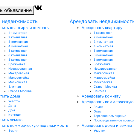
ь объявление
ь недвижимость
Арендовать недвижимост
упить квартиры и комнаты
Арендовать квартиру
1 комнатная
1 комнатная
2 комнатная
2 комнатная
3 комнатная
3 комнатная
4 комнатная
4 комнатная
5 комнатная
5 комнатная
6 комнатная
6 комнатная
8 комнатная
8 комнатная
Брежневка
Брежневка
Изолированная
Изолированная
Макаровская
Макаровская
Малосемейка
Малосемейка
Московская
Московская
Элитная
Старая Москва
Старая Москва
Элитная
упить дома
Арендовать комнату
Участок
Арендовать коммерческую
Дача
Земля
Дом
Офис
Коттедж
Торговое помещение
упить землю
Производственное помещ
упить коммерческую недвижимость
Арендовать дома и землю
Земля
Участок