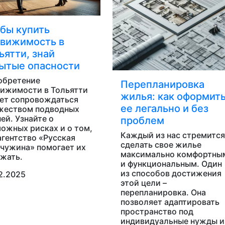
бы купить
вижимость в
ьятти, знай
ытые опасности
обретение
Перепланировка
ижимости в Тольятти
жилья: как оформит
ет сопровождаться
ее легально и без
жеством подводных
ей. Узнайте о
проблем
ожных рисках и о том,
Каждый из нас стремится
агентство «Русская
сделать свое жилье
чужина» помогает их
максимально комфортны
жать.
и функциональным. Один
из способов достижения
2.2025
этой цели –
перепланировка. Она
позволяет адаптировать
пространство под
индивидуальные нужды и