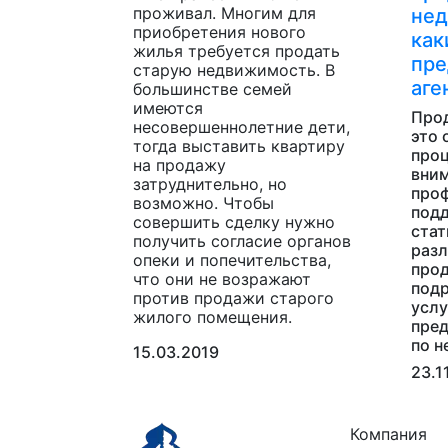
проживал. Многим для
нед
приобретения нового
как
жилья требуется продать
пре
старую недвижимость. В
аге
большинстве семей
имеются
Про
несовершеннолетние дети,
это 
тогда выставить квартиру
проц
на продажу
вним
затруднительно, но
про
возможно. Чтобы
подд
совершить сделку нужно
стат
получить согласие органов
разл
опеки и попечительства,
про
что они не возражают
подр
против продажи старого
услу
жилого помещения.
пред
по н
15.03.2019
23.1
Компания