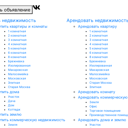
ь объявление
ь недвижимость
Арендовать недвижимост
упить квартиры и комнаты
Арендовать квартиру
1 комнатная
1 комнатная
2 комнатная
2 комнатная
3 комнатная
3 комнатная
4 комнатная
4 комнатная
5 комнатная
5 комнатная
6 комнатная
6 комнатная
8 комнатная
8 комнатная
Брежневка
Брежневка
Изолированная
Изолированная
Макаровская
Макаровская
Малосемейка
Малосемейка
Московская
Московская
Элитная
Старая Москва
Старая Москва
Элитная
упить дома
Арендовать комнату
Участок
Арендовать коммерческую
Дача
Земля
Дом
Офис
Коттедж
Торговое помещение
упить землю
Производственное помещ
упить коммерческую недвижимость
Арендовать дома и землю
Земля
Участок