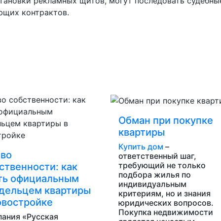
тановки рекламных щитов, могут последовать судебны
ющих контрактов.
Обман при покупке
квартиры
Купить дом
–
во
ответственный шаг,
требующий не только
ственности: как
подбора жилья по
ть официальным
индивидуальным
дельцем квартиры
критериям, но и знания
овостройке
юридических вопросов.
Покупка недвижимости
ания «Русская