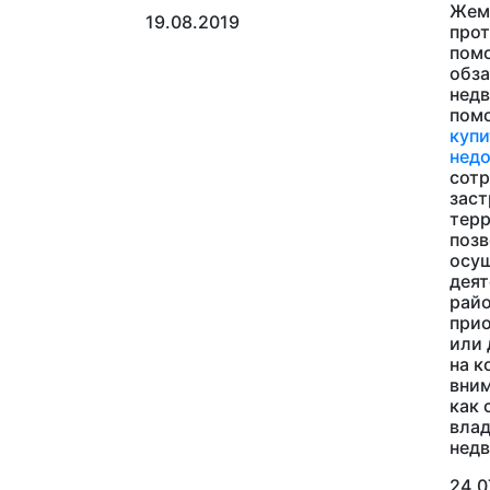
Жем
19.08.2019
прот
помо
обза
нед
пом
купи
недо
сотр
зас
терр
позв
осущ
деят
райо
прио
или 
на к
вним
как 
вла
нед
24.0