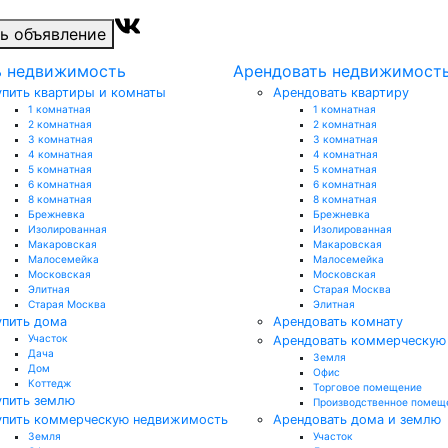
ь объявление
ь недвижимость
Арендовать недвижимост
упить квартиры и комнаты
Арендовать квартиру
1 комнатная
1 комнатная
2 комнатная
2 комнатная
3 комнатная
3 комнатная
4 комнатная
4 комнатная
5 комнатная
5 комнатная
6 комнатная
6 комнатная
8 комнатная
8 комнатная
Брежневка
Брежневка
Изолированная
Изолированная
Макаровская
Макаровская
Малосемейка
Малосемейка
Московская
Московская
Элитная
Старая Москва
Старая Москва
Элитная
упить дома
Арендовать комнату
Участок
Арендовать коммерческую
Дача
Земля
Дом
Офис
Коттедж
Торговое помещение
упить землю
Производственное помещ
упить коммерческую недвижимость
Арендовать дома и землю
Земля
Участок