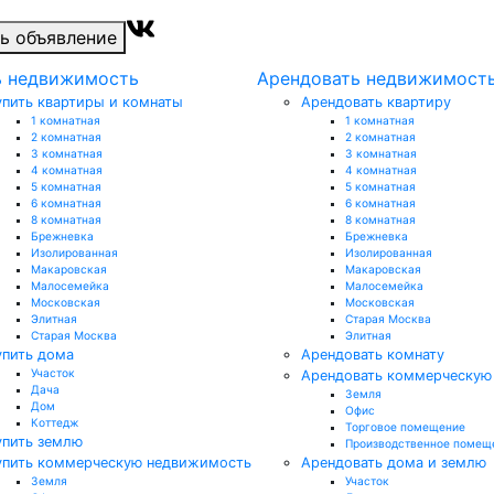
ь объявление
ь недвижимость
Арендовать недвижимост
упить квартиры и комнаты
Арендовать квартиру
1 комнатная
1 комнатная
2 комнатная
2 комнатная
3 комнатная
3 комнатная
4 комнатная
4 комнатная
5 комнатная
5 комнатная
6 комнатная
6 комнатная
8 комнатная
8 комнатная
Брежневка
Брежневка
Изолированная
Изолированная
Макаровская
Макаровская
Малосемейка
Малосемейка
Московская
Московская
Элитная
Старая Москва
Старая Москва
Элитная
упить дома
Арендовать комнату
Участок
Арендовать коммерческую
Дача
Земля
Дом
Офис
Коттедж
Торговое помещение
упить землю
Производственное помещ
упить коммерческую недвижимость
Арендовать дома и землю
Земля
Участок