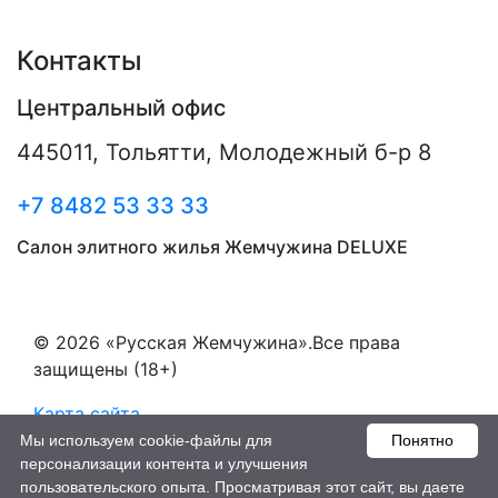
Контакты
Центральный офис
445011
,
Тольятти
,
Молодежный б-р 8
+7 8482 53 33 33
Салон элитного жилья Жемчужина DELUXE
© 2026 «Русская Жемчужина».Все права
защищены (18+)
Карта сайта
Мы используем cookie-файлы для
Понятно
Пользовательское соглашение
персонализации контента и улучшения
пользовательского опыта. Просматривая этот сайт, вы даете