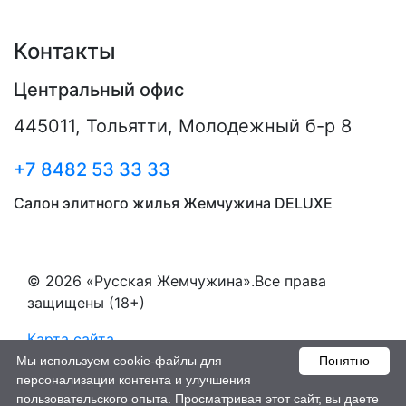
Контакты
Центральный офис
445011
,
Тольятти
,
Молодежный б-р 8
+7 8482 53 33 33
Салон элитного жилья Жемчужина DELUXE
© 2026 «Русская Жемчужина».Все права
защищены (18+)
Карта сайта
Мы используем cookie-файлы для
Понятно
Пользовательское соглашение
персонализации контента и улучшения
пользовательского опыта. Просматривая этот сайт, вы даете