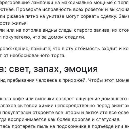
 перегоревшие лампочки на максимально мощные с теп
ютнее. Проверьте исправность всех розеток и выключа
и ржавое пятно на унитазе могут сорвать сделку. Заме
ости жилья.
ли или на потолке видны следы старого залива, их сто
 покупателю, что за домом следили.
провождение, помните, что в эту стоимость входит и к
 от необоснованного торга.
: свет, запах, эмоция
нд пребывания человека в прихожей. Чтобы этот моме
нного кофе или выпечки создает ощущение домашнего о
запахов бытовой химии непосредственно перед визитом
 покупателей откройте все шторы и включите все осве
гда воспринимается как более дорогая и статусная.
тесь протереть пыль на подоконнике в подъезде или в