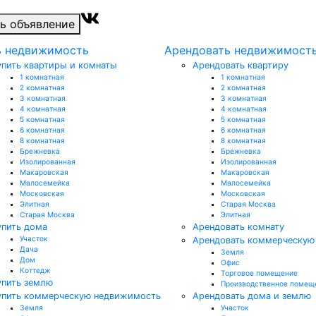
ь объявление
ь недвижимость
Арендовать недвижимост
упить квартиры и комнаты
Арендовать квартиру
1 комнатная
1 комнатная
2 комнатная
2 комнатная
3 комнатная
3 комнатная
4 комнатная
4 комнатная
5 комнатная
5 комнатная
6 комнатная
6 комнатная
8 комнатная
8 комнатная
Брежневка
Брежневка
Изолированная
Изолированная
Макаровская
Макаровская
Малосемейка
Малосемейка
Московская
Московская
Элитная
Старая Москва
Старая Москва
Элитная
упить дома
Арендовать комнату
Участок
Арендовать коммерческую
Дача
Земля
Дом
Офис
Коттедж
Торговое помещение
упить землю
Производственное помещ
упить коммерческую недвижимость
Арендовать дома и землю
Земля
Участок