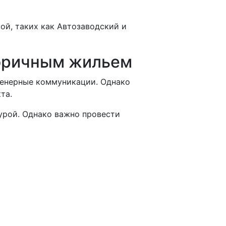
ой, таких как Автозаводский и
торичным жильем
женерные коммуникации. Однако
та.
урой. Однако важно провести
й