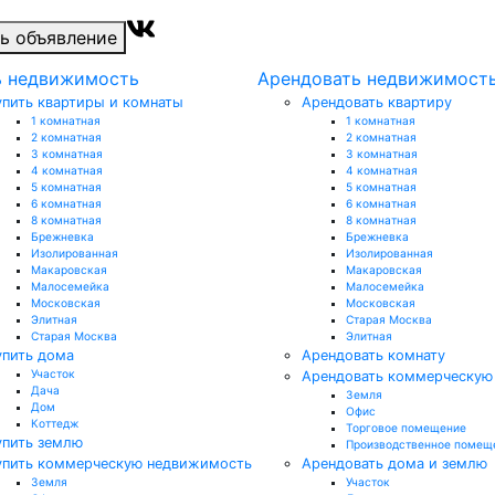
ь объявление
ь недвижимость
Арендовать недвижимост
упить квартиры и комнаты
Арендовать квартиру
1 комнатная
1 комнатная
2 комнатная
2 комнатная
3 комнатная
3 комнатная
4 комнатная
4 комнатная
5 комнатная
5 комнатная
6 комнатная
6 комнатная
8 комнатная
8 комнатная
Брежневка
Брежневка
Изолированная
Изолированная
Макаровская
Макаровская
Малосемейка
Малосемейка
Московская
Московская
Элитная
Старая Москва
Старая Москва
Элитная
упить дома
Арендовать комнату
Участок
Арендовать коммерческую
Дача
Земля
Дом
Офис
Коттедж
Торговое помещение
упить землю
Производственное помещ
упить коммерческую недвижимость
Арендовать дома и землю
Земля
Участок