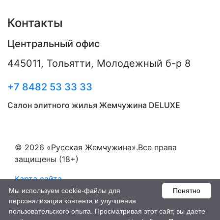
Контакты
Центральный офис
445011
,
Тольятти
,
Молодежный б-р 8
+7 8482 53 33 33
Салон элитного жилья Жемчужина DELUXE
© 2026 «Русская Жемчужина».Все права
защищены (18+)
Карта сайта
Мы используем cookie-файлы для
Понятно
Пользовательское соглашение
персонализации контента и улучшения
пользовательского опыта. Просматривая этот сайт, вы даете
Создание сайтов - РостСайт