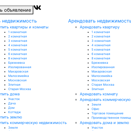
ь объявление
ь недвижимость
Арендовать недвижимост
упить квартиры и комнаты
Арендовать квартиру
1 комнатная
1 комнатная
2 комнатная
2 комнатная
3 комнатная
3 комнатная
4 комнатная
4 комнатная
5 комнатная
5 комнатная
6 комнатная
6 комнатная
8 комнатная
8 комнатная
Брежневка
Брежневка
Изолированная
Изолированная
Макаровская
Макаровская
Малосемейка
Малосемейка
Московская
Московская
Элитная
Старая Москва
Старая Москва
Элитная
упить дома
Арендовать комнату
Участок
Арендовать коммерческую
Дача
Земля
Дом
Офис
Коттедж
Торговое помещение
упить землю
Производственное помещ
упить коммерческую недвижимость
Арендовать дома и землю
Земля
Участок